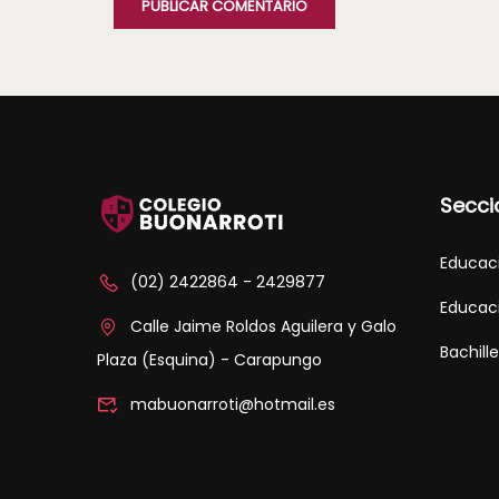
Secci
Educaci
(02) 2422864 - 2429877
Educaci
Calle Jaime Roldos Aguilera y Galo
Bachill
Plaza (Esquina) - Carapungo
mabuonarroti@hotmail.es