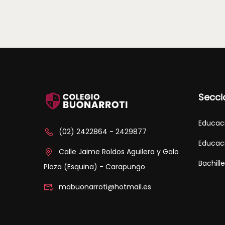
Secci
Educaci
(02) 2422864 - 2429877
Educaci
Calle Jaime Roldos Aguilera y Galo
Bachill
Plaza (Esquina) - Carapungo
mabuonarroti@hotmail.es