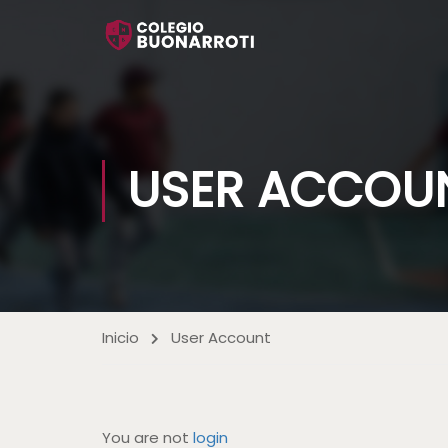
USER ACCOU
Inicio
User Account
You are not
login