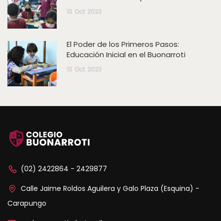
13
Oct
2023
El Poder de los Primeros Pasos:
Educación Inicial en el Buonarroti
13
Oct
2023
(02) 2422864 - 2429877
Calle Jaime Roldos Aguilera y Galo Plaza (Esquina) -
Carapungo